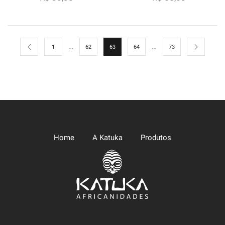
…
…
1
62
63
64
73
Home
A Katuka
Produtos