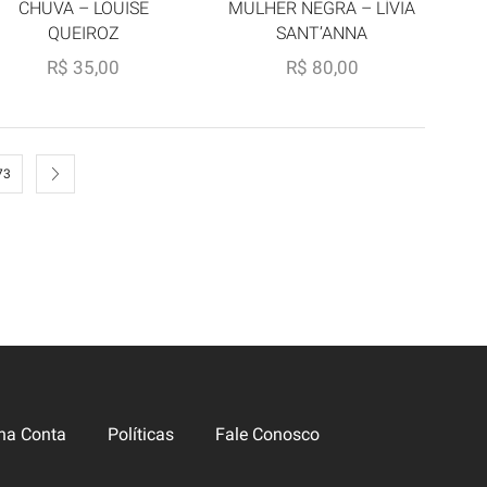
MULHER NEGRA – LÍVIA
CHUVA – LOUISE
SANT’ANNA
QUEIROZ
R$
80,00
R$
35,00
73
ha Conta
Políticas
Fale Conosco