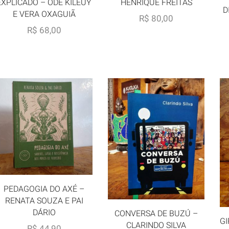
EXPLICADO – ODÉ KILEUY
HENRIQUE FREITAS
D
E VERA OXAGUIÃ
R$
80,00
R$
68,00
PEDAGOGIA DO AXÉ –
RENATA SOUZA E PAI
DÁRIO
CONVERSA DE BUZÚ –
GI
CLARINDO SILVA
R$
44,90