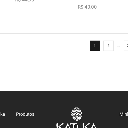
R$
40,00
…
1
2
uka
Produtos
Min