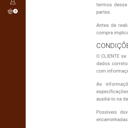
termos desse
partes.
0
Antes de real
compra implica
CONDIÇÕE
O CLIENTE se 
dados correto
com informaçõ
As informaçõ
especificaçõe
auxiliá-lo na 
Possíveis dú
encaminhadas a