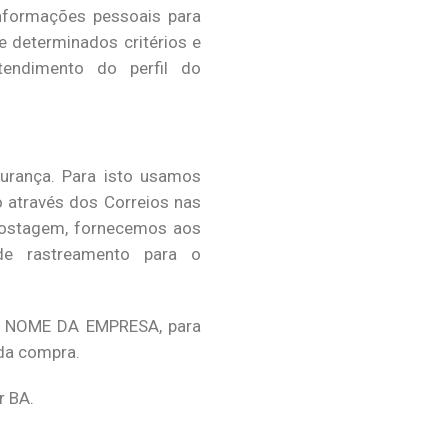
nformações pessoais para
e determinados critérios e
tendimento do perfil do
urança. Para isto usamos
 através dos Correios nas
postagem, fornecemos aos
de rastreamento para o
 da NOME DA EMPRESA, para
da compra.
r BA.