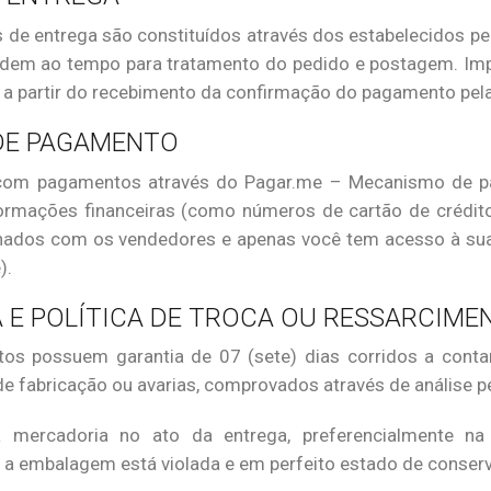
de entrega são constituídos através dos estabelecidos pe
dem ao tempo para tratamento do pedido e postagem. Imp
e a partir do recebimento da confirmação do pagamento pela 
DE PAGAMENTO
com pagamentos através do Pagar.me – Mecanismo de pag
ormações financeiras (como números de cartão de crédito,
hados com os vendedores e apenas você tem acesso à sua
).
 E POLÍTICA DE TROCA OU RESSARCIME
os possuem garantia de 07 (sete) dias corridos a conta
de fabricação ou avarias, comprovados através de análise 
a mercadoria no ato da entrega, preferencialmente na
 a embalagem está violada e em perfeito estado de conser