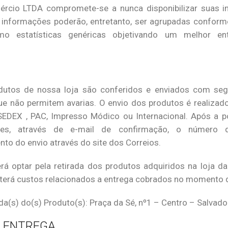
rcio LTDA compromete-se a nunca disponibilizar suas i
s informações poderão, entretanto, ser agrupadas conform
omo estatísticas genéricas objetivando um melhor en
dutos de nossa loja são conferidos e enviados com seg
e não permitem avarias. O envio dos produtos é realizado
EDEX , PAC, Impresso Módico ou Internacional. Após a 
ntes, através de e-mail de confirmação, o número 
o do envio através do site dos Correios.
erá optar pela retirada dos produtos adquiridos na loja
 terá custos relacionados a entrega cobrados no momento 
ada(s) do(s) Produto(s): Praça da Sé, nº1 – Centro – Salvado
 ENTREGA