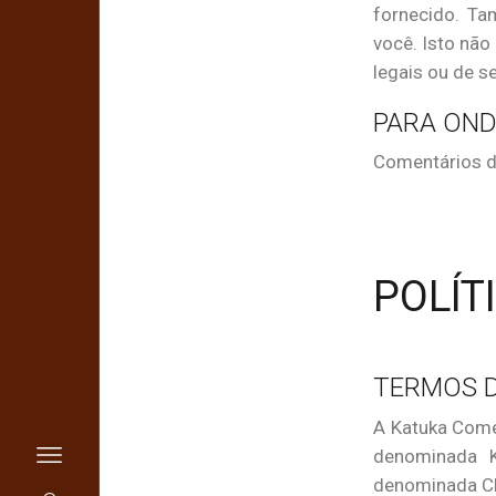
fornecido. T
você. Isto não
legais ou de s
PARA OND
Comentários d
POLÍT
TERMOS D
A Katuka Comér
denominada K
denominada CLI