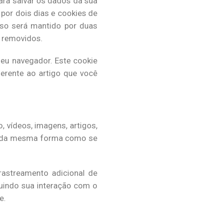
ara salvar os dados da sua
 por dois dias e cookies de
sso será mantido por duas
o removidos.
seu navegador. Este cookie
erente ao artigo que você
 vídeos, imagens, artigos,
e da mesma forma como se
rastreamento adicional de
luindo sua interação com o
e.