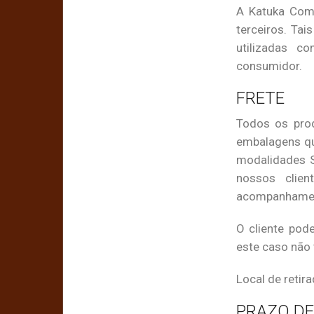
A Katuka Comé
terceiros. Tai
utilizadas c
consumidor.
FRETE
Todos os pro
embalagens qu
modalidades S
nossos clie
acompanhament
O cliente pod
este caso não
Local de retir
PRAZO DE