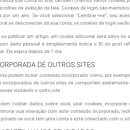
cessa sua conta no site, também criamos vários cookies p
scolhas de exibição de tela. Cookies de login são mantidos
a por um ano. Se você selecionar “Lembrar-me”, seu ace
cê se desconectar da sua conta, os cookies de login serã
 ou publicar um artigo, um cookie adicional será salvo no 
nhum dado pessoal e simplesmente indica o ID do post ref
r. Ele expira depois de 1 dia.
CORPORADA DE OUTROS SITES
site podem incluir conteúdo incorporado como, por exemplo,
s incorporados de outros sites se comportam exatament
ivesse visitando o outro site.
odem coletar dados sobre você, usar cookies, incorporar 
nitorar sua interação com este conteúdo incorporado, inc
rporado se você tem uma conta e está conectado com o sit