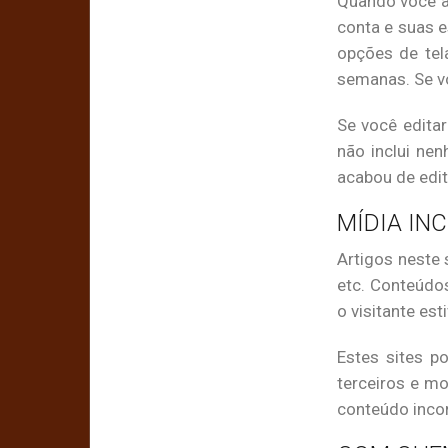
Quando você a
conta e suas e
opções de tel
semanas. Se vo
Se você editar
não inclui ne
acabou de edita
MÍDIA IN
Artigos neste 
etc. Conteúdo
o visitante est
Estes sites p
terceiros e mo
conteúdo inco