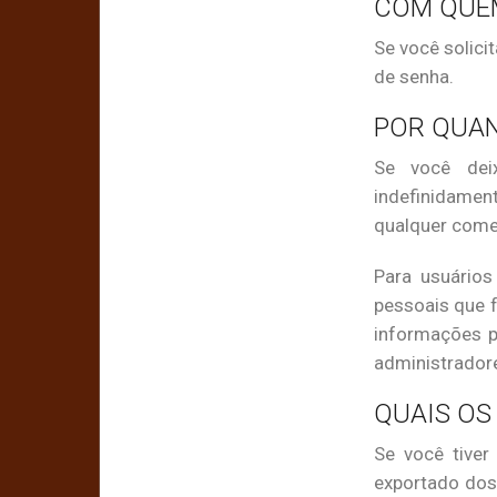
COM QUE
Se você solici
de senha.
POR QUA
Se você dei
indefinidame
qualquer comen
Para usuário
pessoais que f
informações p
administrador
QUAIS OS
Se você tiver
exportado dos