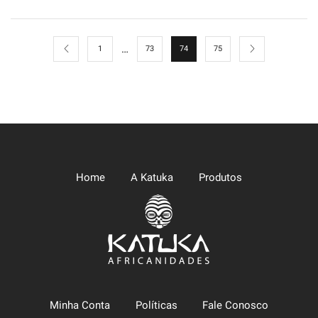
…
1
73
74
75
Home
A Katuka
Produtos
Minha Conta
Políticas
Fale Conosco