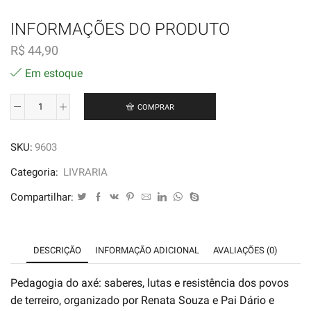
INFORMAÇÕES DO PRODUTO
R$
44,90
Em estoque
COMPRAR
Pedagogia
do
SKU:
9603
Axé
-
Categoria:
LIVRARIA
Renata
Compartilhar:
Souza
e
Pai
DESCRIÇÃO
INFORMAÇÃO ADICIONAL
AVALIAÇÕES (0)
Dário
quantidade
Pedagogia do axé: saberes, lutas e resistência dos povos
de terreiro, organizado por Renata Souza e Pai Dário e