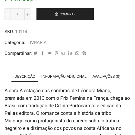
COMPRAR
A
Estação
SKU:
10114
das
Sombras
Categoria:
LIVRARIA
-
Compartilhar:
Léonora
Miano
quantidade
DESCRIÇÃO
INFORMAÇÃO ADICIONAL
AVALIAÇÕES (0)
A obra A estação das sombras, de Léonora Miano,
premiada em 2013 com o Prix Femina na França, chega ao
Brasil com tradução de Celina Portocarrero e edição da
Pallas editora. O romance conta a história da tribo
Mulongo como protagonista do enredo sobre o tráfico
negreiro e a dizimação dos povos na costa Africana no