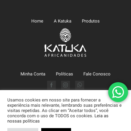
Home
A Katuka
Produtos
Minha Conta
Políticas
Fale Conosco
Facebook
Instagram
Whatsapp
Usamos cookies em nosso site para fornecer a
Katuka Comércio LTDA (CNPJ: 09.630.494/0002-43) - Arte,
experiência mais relevante, lembrando suas preferências e
Moda e Literatura | Atendimento: 71 3322-1634. Praça da Sé, 1,
visitas repetidas. Ao clicar em “Aceitar todos”, você
concorda com o uso de TODOS os cookies.
Leia as
CEP: 40020-210 - Salvador/Ba.
nossas políticas
©Loja desenvolvida por:
WebD2 - Trilplo1