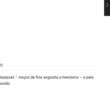
0)
asquiat – traços de fina angústia e heroísmo – e pela
mundo.