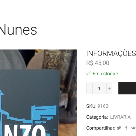
 Nunes
INFORMAÇÕES
R$
45,00
Em estoque
Banzo
-
SKU:
9162
Davi
Nunes
Categoria:
LIVRARIA
quantidade
Compartilhar: