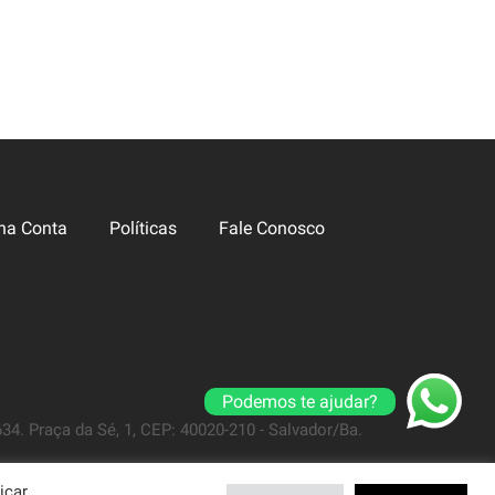
ha Conta
Políticas
Fale Conosco
Podemos te ajudar?
4. Praça da Sé, 1, CEP: 40020-210 - Salvador/Ba.
icar