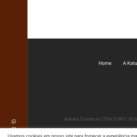
Home
A Kat
Katuka Comércio LTDA (CNPJ: 09.630
Usamos cookies em nosso site para fornecer a experiência mais