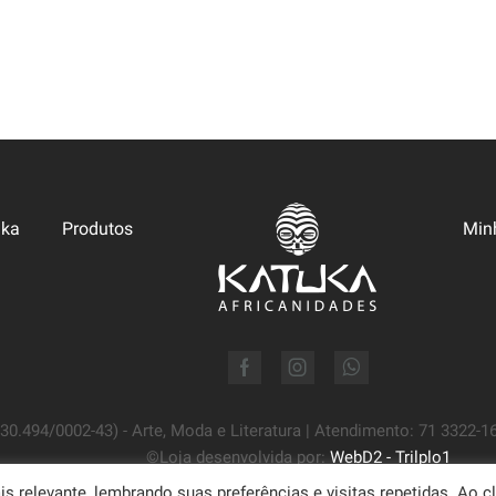
uka
Produtos
Min
Facebook
Instagram
Whatsapp
.494/0002-43) - Arte, Moda e Literatura | Atendimento: 71 3322-163
©Loja desenvolvida por:
WebD2 - Trilplo1
 relevante, lembrando suas preferências e visitas repetidas. Ao cl