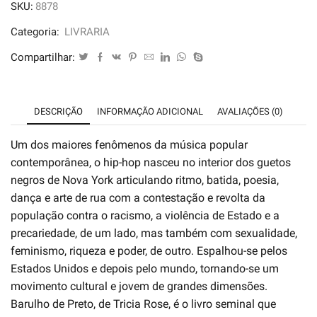
SKU:
8878
Preto:
Rap
Categoria:
LIVRARIA
e
Compartilhar:
Cultura
Negra
-
DESCRIÇÃO
INFORMAÇÃO ADICIONAL
AVALIAÇÕES (0)
Tricia
Rose
Um dos maiores fenômenos da música popular
quantidade
contemporânea, o hip-hop nasceu no interior dos guetos
negros de Nova York articulando ritmo, batida, poesia,
dança e arte de rua com a contestação e revolta da
população contra o racismo, a violência de Estado e a
precariedade, de um lado, mas também com sexualidade,
feminismo, riqueza e poder, de outro. Espalhou-se pelos
Estados Unidos e depois pelo mundo, tornando-se um
movimento cultural e jovem de grandes dimensões.
Barulho de Preto, de Tricia Rose, é o livro seminal que