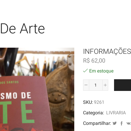
De Arte
INFORMAÇÕES
R$
62,00
Em estoque
Colecionismo
de
SKU:
9261
Arte
quantidade
Categoria:
LIVRARIA
Compartilhar: