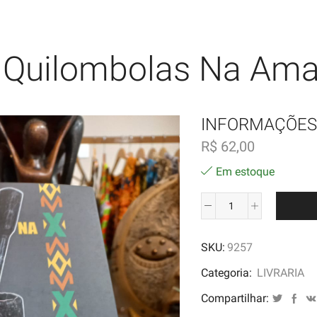
Quilombolas Na Ama
INFORMAÇÕES
R$
62,00
Em estoque
Comunidades
Quilombolas
SKU:
9257
na
Amazônia
Categoria:
LIVRARIA
quantidade
Compartilhar: