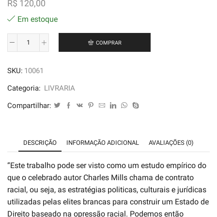
R$
120,00
Em estoque
COMPRAR
Constitucionalismo
Negro:
SKU:
10061
Raça,
cidadania[...]
Categoria:
LIVRARIA
-
Compartilhar:
Deivide
Júl
quantidade
DESCRIÇÃO
INFORMAÇÃO ADICIONAL
AVALIAÇÕES (0)
“Este trabalho pode ser visto como um estudo empírico do
que o celebrado autor Charles Mills chama de contrato
racial, ou seja, as estratégias politicas, culturais e jurídicas
utilizadas pelas elites brancas para construir um Estado de
Direito baseado na opressão racial. Podemos então