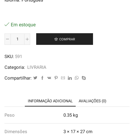
Em estoque
COMPRAR
Desinteiro
-
SKU:
591
Guellwaar
Adún
Categoria:
LIVRARIA
quantidade
Compartilhar:
INFORMAÇÃO ADICIONAL
AVALIAÇÕES (0)
Peso
0.35 kg
Dimensões
3 × 17 × 27 cm