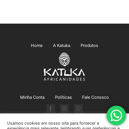
Home
A Katuka
Produtos
Minha Conta
Políticas
Fale Conosco
Facebook
Instagram
Whatsapp
Usamos cookies em nosso site para fornecer a
Katuka Comércio LTDA (CNPJ: 09.630.494/0002-43) - Arte,
experiência mais relevante, lembrando suas preferências e