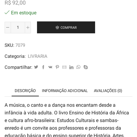
R$
92,00
Em estoque
COMPRAR
Ensino
de
SKU:
7079
História
da
Categoria:
LIVRARIA
África
Compartilhar:
e
Cultura
Afro-
DESCRIÇÃO
INFORMAÇÃO ADICIONAL
AVALIAÇÕES (0)
brasileira
quantidade
A música, o canto e a dança nos encantam desde a
infância à vida adulta. O livro Ensino de História da África
e cultura afro-brasileira: Estudos Culturais e sambas-
enredo é um convite aos professores e professoras da
educação básica e do ensino superior de História, Artes,