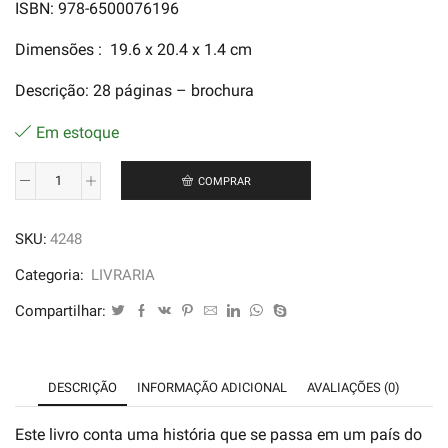
ISBN: 978-6500076196
Dimensões ‏: ‎ 19.6 x 20.4 x 1.4 cm
Descrição: 28 páginas – brochura
Em estoque
COMPRAR
Igbo
e
SKU:
4248
as
Princesas
Categoria:
LIVRARIA
-
Compartilhar:
Marcos
Cajé
quantidade
DESCRIÇÃO
INFORMAÇÃO ADICIONAL
AVALIAÇÕES (0)
Este livro conta uma história que se passa em um país do