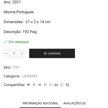
Ano: 2021
Idioma:Portugues
Dimensões ‏: ‎21 x 2 x 14 cm
Descrição: 192 Pag
Em estoque
COMPRAR
Justiça
e
SKU:
7151
Letalidade
Policial
Categoria:
LIVRARIA
-
Compartilhar:
Poliana
da
S.
INFORMAÇÃO ADICIONAL
AVALIAÇÕES (0)
Ferreira