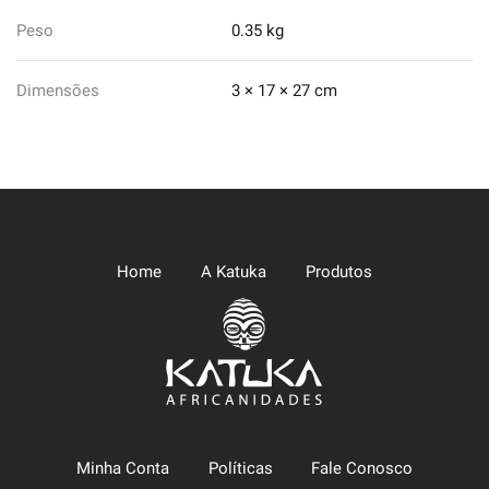
quantidade
Peso
0.35 kg
Dimensões
3 × 17 × 27 cm
Home
A Katuka
Produtos
Minha Conta
Políticas
Fale Conosco