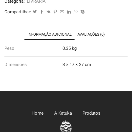
Categoria:
LIVRARIA
Joanice
Compartilhar:
Conceição
quantidade
INFORMAÇÃO ADICIONAL
AVALIAÇÕES (0)
Peso
0.35 kg
Dimensões
3 × 17 × 27 cm
Home
A Katuka
Produtos