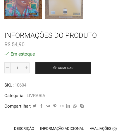
INFORMAÇÕES DO PRODUTO
R$
54,90
Em estoque
COMPRAR
Lélia
Gonzalez
SKU:
10604
-
Flávia
Categoria:
LIVRARIA
Martins
Compartilhar:
De
Carvalho
quantidade
DESCRIÇÃO
INFORMAÇÃO ADICIONAL
AVALIAÇÕES (0)