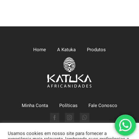
Home
A Katuka
Produtos
Minha Conta
Políticas
Fale Conosco
Facebook
Instagram
Whatsapp
Usamos cookies em nosso site para fornecer a
Katuka Comércio LTDA (CNPJ: 09.630.494/0002-43) - Arte,