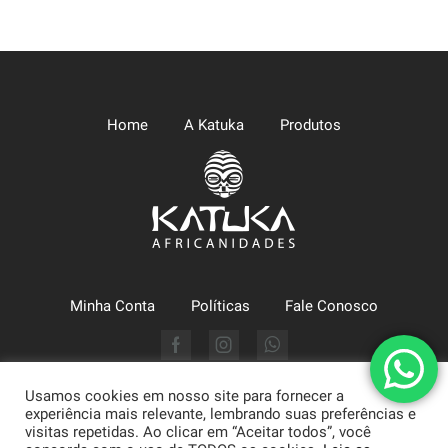
Home
A Katuka
Produtos
Minha Conta
Políticas
Fale Conosco
Facebook
Instagram
Whatsapp
Usamos cookies em nosso site para fornecer a
Katuka Comércio LTDA (CNPJ: 09.630.494/0002-43) - Arte,
experiência mais relevante, lembrando suas preferências e
Moda e Literatura | Atendimento: 71 3322-1634. Praça da Sé, 1,
visitas repetidas. Ao clicar em “Aceitar todos”, você