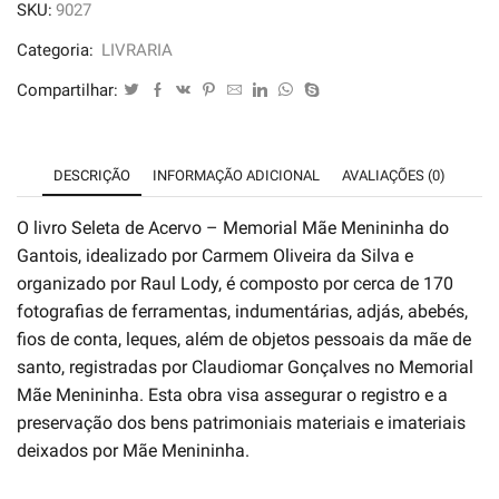
SKU:
9027
Menininha
do
Categoria:
LIVRARIA
Gantois
Compartilhar:
-
Seleta
do
DESCRIÇÃO
INFORMAÇÃO ADICIONAL
AVALIAÇÕES (0)
Acervo
quantidade
O livro Seleta de Acervo – Memorial Mãe Menininha do
Gantois, idealizado por Carmem Oliveira da Silva e
organizado por Raul Lody, é composto por cerca de 170
fotografias de ferramentas, indumentárias, adjás, abebés,
fios de conta, leques, além de objetos pessoais da mãe de
santo, registradas por Claudiomar Gonçalves no Memorial
Mãe Menininha. Esta obra visa assegurar o registro e a
preservação dos bens patrimoniais materiais e imateriais
deixados por Mãe Menininha.