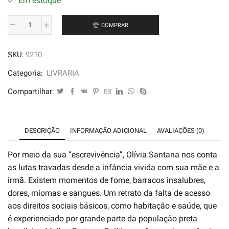
Em estoque
COMPRAR
Mulher
Preta
SKU:
9210
na
Política
Categoria:
LIVRARIA
-
Compartilhar:
Olívia
Santana
quantidade
DESCRIÇÃO
INFORMAÇÃO ADICIONAL
AVALIAÇÕES (0)
Por meio da sua “escrevivência”, Olívia Santana nos conta
as lutas travadas desde a infância vivida com sua mãe e a
irmã. Existem momentos de fome, barracos insalubres,
dores, miomas e sangues. Um retrato da falta de acesso
aos direitos sociais básicos, como habitação e saúde, que
é experienciado por grande parte da população preta