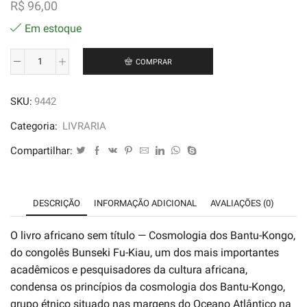
R$
96,00
Em estoque
COMPRAR
O
livro
SKU:
9442
Africano
Sem
Categoria:
LIVRARIA
Título
Compartilhar:
-
Cosmologia
Dos
DESCRIÇÃO
INFORMAÇÃO ADICIONAL
AVALIAÇÕES (0)
Bantu-
Kongo
O livro africano sem título — Cosmologia dos Bantu-Kongo,
quantidade
do congolês Bunseki Fu-Kiau, um dos mais importantes
acadêmicos e pesquisadores da cultura africana,
condensa os princípios da cosmologia dos Bantu-Kongo,
grupo étnico situado nas margens do Oceano Atlântico na