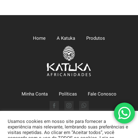
Home
A Katuka
Produtos
Minha Conta
Políticas
Fale Conosco
Facebook
Instagram
Whatsapp
Usamos cookies em nosso site para fornecer a
Katuka Comércio LTDA (CNPJ: 09.630.494/0002-43) - Arte,
experiência mais relevante, lembrando suas preferências e
Moda e Literatura | Atendimento: 71 3322-1634. Praça da Sé, 1,
visitas repetidas. Ao clicar em “Aceitar todos”, você