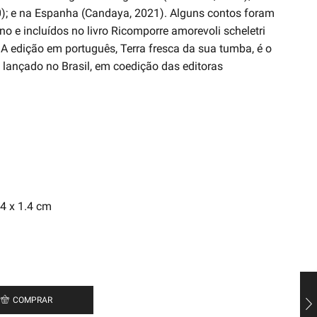
20); e na Espanha (Candaya, 2021). Alguns contos foram
ano e incluídos no livro Ricomporre amorevoli scheletri
). A edição em português, Terra fresca da sua tumba, é o
a lançado no Brasil, em coedição das editoras
: 20.4 x 13.4 x 1.4 cm
COMPRAR