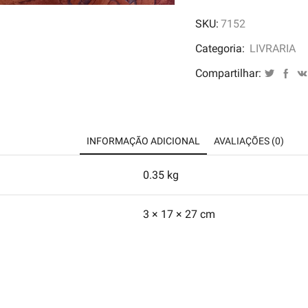
Fresca
SKU:
7152
da
sua
Categoria:
LIVRARIA
Tumba
Compartilhar:
-
Giovanna
Rivero
quantidade
INFORMAÇÃO ADICIONAL
AVALIAÇÕES (0)
0.35 kg
3 × 17 × 27 cm