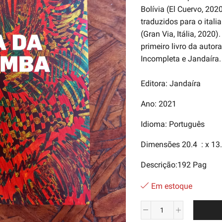
Bolívia (El Cuervo, 20
traduzidos para o itali
(Gran Via, Itália, 2020
primeiro livro da autor
Incompleta e Jandaíra.
Editora: Jandaíra
Ano: 2021
Idioma: Português
Dimensões ‏
Descrição:192 Pag
Em estoque
Terra