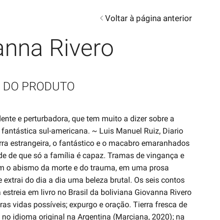
Voltar à página anterior
anna Rivero
 DO PRODUTO
nte e perturbadora, que tem muito a dizer sobre a
 fantástica sul-americana. ~ Luis Manuel Ruiz, Diario
terra estrangeira, o fantástico e o macabro emaranhados
ade de que só a família é capaz. Tramas de vingança e
am o abismo da morte e do trauma, em uma prosa
ue extrai do dia a dia uma beleza brutal. Os seis contos
streia em livro no Brasil da boliviana Giovanna Rivero
s vidas possíveis; expurgo e oração. Tierra fresca de
 no idioma original na Argentina (Marciana, 2020); na