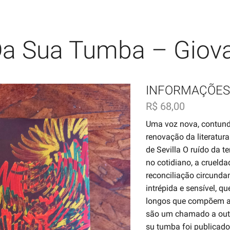
Da Sua Tumba – Giov
INFORMAÇÕES
R$
68,00
Uma voz nova, contunde
renovação da literatura
de Sevilla O ruído da 
no cotidiano, a crueld
reconciliação circund
intrépida e sensível, q
longos que compõem a e
são um chamado a outra
su tumba foi publicado