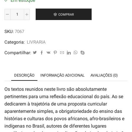
Em estoque
COMPRAR
A
Lei
SKU:
7067
11
645
Categoria:
LIVRARIA
2008
Compartilhar:
uma
Década
de
DESCRIÇÃO
INFORMAÇÃO ADICIONAL
AVALIAÇÕES (0)
Avanços
quantidade
Os textos reunidos neste livro são absolutamente
pertinentes para uma reflexão educacional do país. Ao se
dedicarem à trajetória de uma proposta curricular
aparentemente simples, a obrigatoriedade do ensino das
histórias e culturas dos povos africanos, afro-brasileiros e
indígenas no Brasil, autores de diferentes lugares