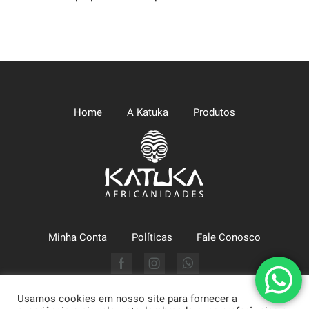
Home
A Katuka
Produtos
Minha Conta
Políticas
Fale Conosco
Facebook
Instagram
Whatsapp
Usamos cookies em nosso site para fornecer a
Katuka Comércio LTDA (CNPJ: 09.630.494/0002-43) - Arte,