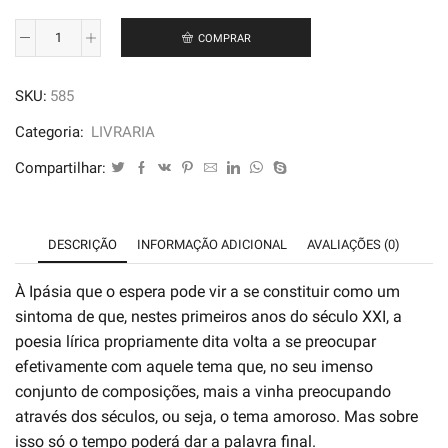
COMPRAR
À
Ipásia
SKU:
585
que
o
Categoria:
LIVRARIA
Espera
Compartilhar:
-
Ronald
Augusto
DESCRIÇÃO
INFORMAÇÃO ADICIONAL
AVALIAÇÕES (0)
quantidade
À Ipásia que o espera pode vir a se constituir como um
sintoma de que, nestes primeiros anos do século XXI, a
poesia lírica propriamente dita volta a se preocupar
efetivamente com aquele tema que, no seu imenso
conjunto de composições, mais a vinha preocupando
através dos séculos, ou seja, o tema amoroso. Mas sobre
isso só o tempo poderá dar a palavra final.