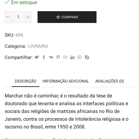
Em estoque
COMPRAR
Marchar
Não
SKU:
694
é
Caminhar
Categoria:
LIVRARIA
-
Compartilhar:
Babalawo
Ivanir
dos
DESCRIÇÃO
INFORMAÇÃO ADICIONAL
AVALIAÇÕES (0)
Santos
quantidade
Marchar não é caminhar, é o resultado da tese de
doutorado que levanta e analisa as interfaces políticas e
sociais das religiões de matrizes africanas no Rio de
Janeiro, contra os processos de intolerância religiosa e o
racismo no Brasil, entre 1950 e 2008.