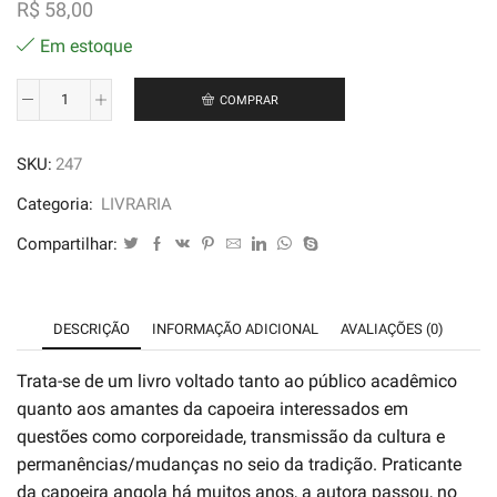
R$
58,00
Em estoque
COMPRAR
Nas
Rodas
SKU:
247
da
Capoeira
Categoria:
LIVRARIA
e
Compartilhar:
da
Vida
-
DESCRIÇÃO
INFORMAÇÃO ADICIONAL
AVALIAÇÕES (0)
Christine
Nicole
Trata-se de um livro voltado tanto ao público acadêmico
Zonzon
quanto aos amantes da capoeira interessados em
quantidade
questões como corporeidade, transmissão da cultura e
permanências/mudanças no seio da tradição. Praticante
da capoeira angola há muitos anos, a autora passou, no